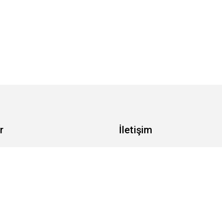
r
İletişim
ik Politikası
İletişim
ımızda
ar ve Koşullar
mat & İade