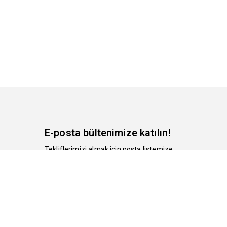
E-posta bültenimize katılın!
Tekliflerimizi almak için posta listemize
kayıt olun.
Abone Ol