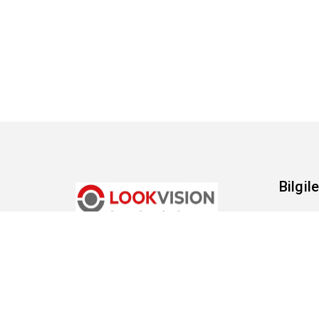
Bilgile
Gizlil
Kolay sipariş, Hızlı teslimat
Hakk
Şartl
Tesli