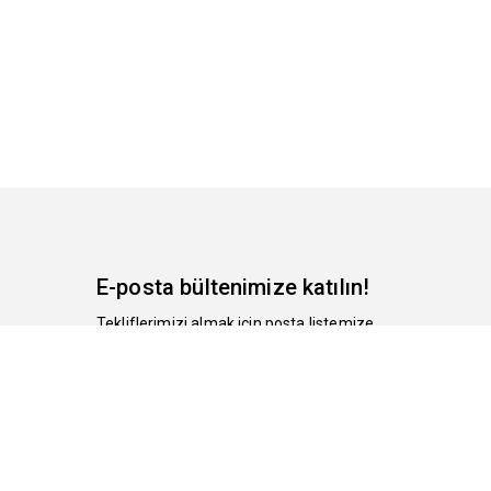
E-posta bültenimize katılın!
Tekliflerimizi almak için posta listemize
kayıt olun.
Abone Ol