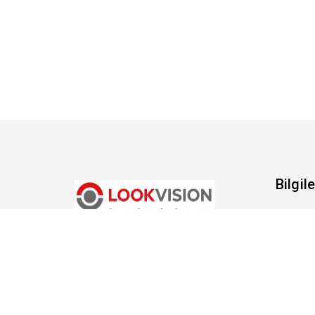
Bilgile
Gizlil
Kolay sipariş, Hızlı teslimat
Hakk
Şartl
Tesli