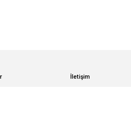
r
İletişim
ik Politikası
İletişim
ımızda
ar ve Koşullar
mat & İade